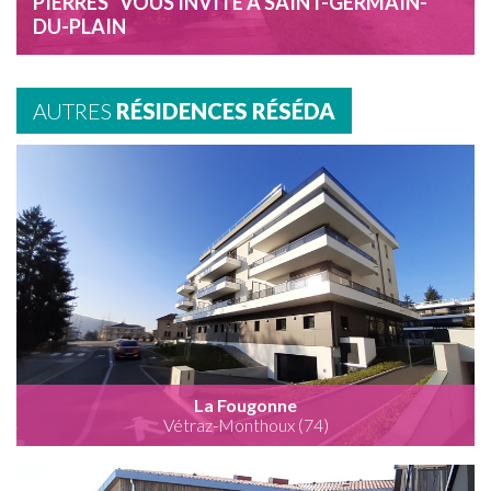
PIERRES" VOUS INVITE À SAINT-GERMAIN-
DU-PLAIN
AUTRES
RÉSIDENCES RÉSÉDA
La Fougonne
Vétraz-Monthoux (74)