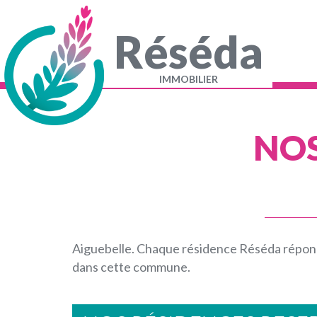
Aller
au
contenu
Réséda
principal
Navigation
principale
IMMOBILIER
NOS
Aiguebelle. Chaque résidence Réséda répond
dans cette commune.