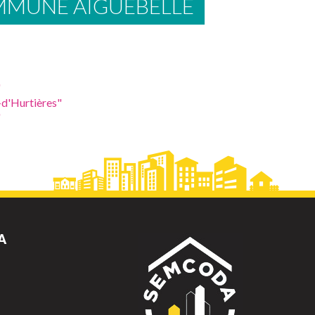
MMUNE AIGUEBELLE
"
-d'Hurtières"
"
A