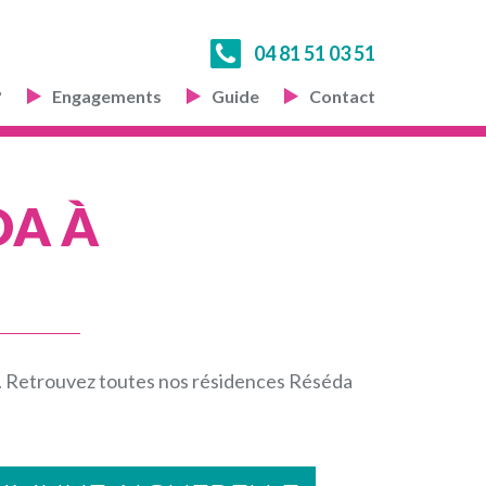
04 81 51 03 51
?
Engagements
Guide
Contact
DA À
t. Retrouvez toutes nos résidences Réséda