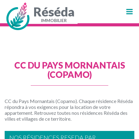
Aller
au
Réséda
contenu
principal
IMMOBILIER
Navigation
principale
CC DU PAYS MORNANTAIS
(COPAMO)
CC du Pays Mornantais (Copamo). Chaque résidence Réséda
répondra à vos exigences pour la location de votre
appartement. Retrouvez toutes nos résidences Réséda des
villes et villages de ce territoire.
NOS RÉSIDENCES RESEDA PAR