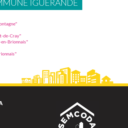
OMMUNE IGUERANDE
ontagne"
t-de-Cray"
-en-Brionnais"
ionnais"
A