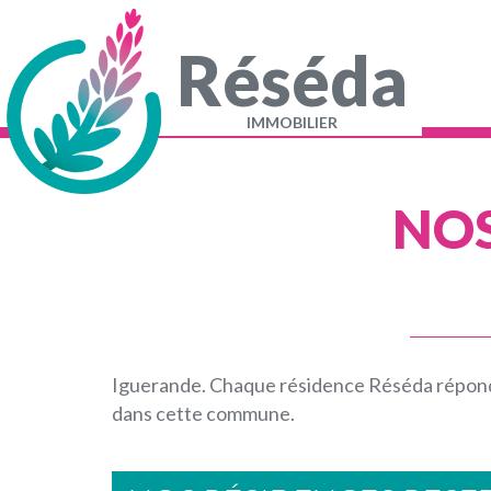
Aller
au
contenu
Réséda
principal
Navigation
principale
IMMOBILIER
NOS
Iguerande. Chaque résidence Réséda répondr
dans cette commune.