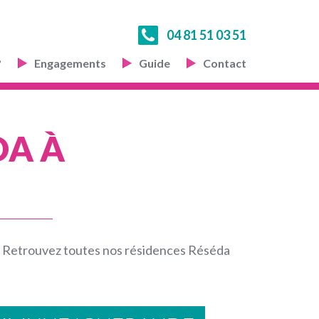
04 81 51 03 51
?
Engagements
Guide
Contact
DA À
. Retrouvez toutes nos résidences Réséda