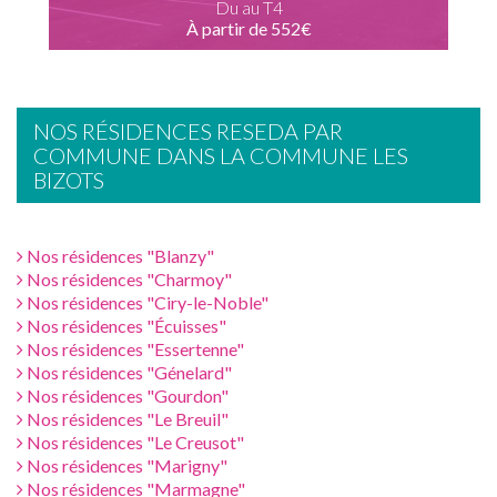
Du au T4
À partir de 552€
NOS RÉSIDENCES RESEDA PAR
COMMUNE DANS LA COMMUNE LES
BIZOTS
Nos résidences "Blanzy"
Nos résidences "Charmoy"
Nos résidences "Ciry-le-Noble"
Nos résidences "Écuisses"
Nos résidences "Essertenne"
Nos résidences "Génelard"
Nos résidences "Gourdon"
Nos résidences "Le Breuil"
Nos résidences "Le Creusot"
Nos résidences "Marigny"
Nos résidences "Marmagne"