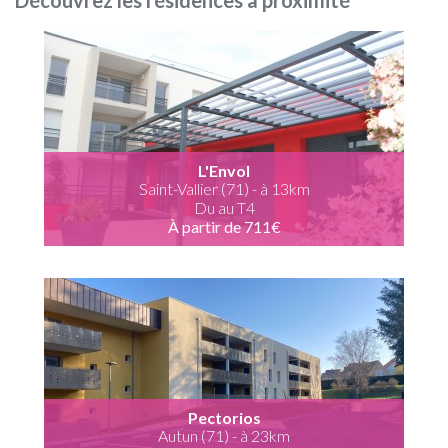
Découvrez les résidences à proximité
L'Envol
Saint-Vallier (71) - à 13km
Du au T4
À partir de 711€
Pectorios
Autun (71) - à 23km