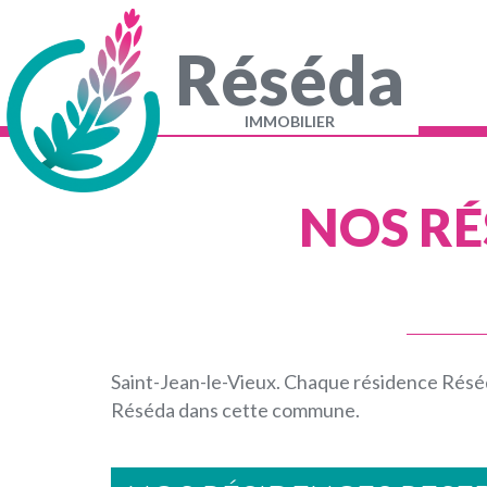
Aller
au
contenu
Réséda
principal
Navigation
principale
IMMOBILIER
NOS RÉ
Saint-Jean-le-Vieux. Chaque résidence Réséd
Réséda dans cette commune.