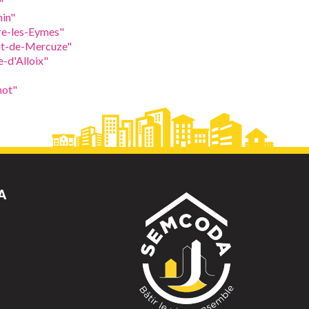
"
in"
re-les-Eymes"
nt-de-Mercuze"
-d'Alloix"
not"
A