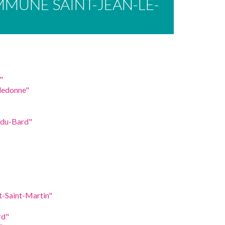
MUNE SAINT-JEAN-LE-
"
ledonne"
-du-Bard"
-Saint-Martin"
rd"