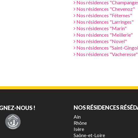
Nos résidences "Champange
Nos résidences "Chevenoz"
Nos résidences "Féternes"
Nos résidences "Larringes"
Nos résidences "Marin"
Nos résidences "Meillerie"
Nos résidences "Novel"
Nos résidences "Saint-Gingo
Nos résidences "Vacheresse"
NOS RÉSIDENCES RÉSÉD
GNEZ-NOUS !
Ain
Rhône
Isère
Saône-et-Loire