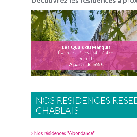
Découvrez les résidences à pro
Les Quais du Marquis
Évian-les-Bains (74) - à 4km
Du au T4
À partir de 565€
NOS RÉSIDENCES RESE
CHABLAIS
Nos résidences "Abondance"