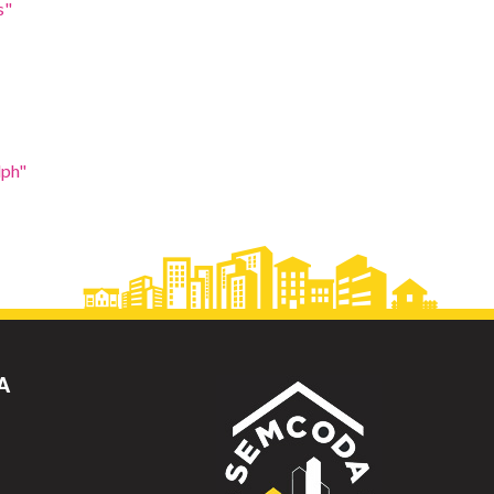
s"
lph"
A