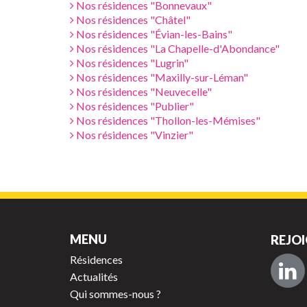
Nos résidences "Bonnevaux"
Nos résidences "Châtel"
Nos résidences "Évian-les-Bains"
Nos résidences "La Chapelle-d'Abondance"
Nos résidences "Lugrin"
Nos résidences "Maxilly-sur-Léman"
Nos résidences "Neuvecelle"
Nos résidences "Publier"
Nos résidences "Thollon-les-Mémises"
Nos résidences "Vinzier"
MENU
REJOI
Résidences
Actualités
Qui sommes-nous ?