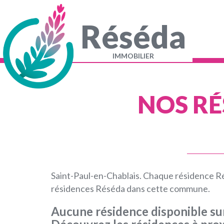
Aller
au
contenu
Réséda
principal
Navigation
principale
IMMOBILIER
NOS RÉ
Saint-Paul-en-Chablais. Chaque résidence Ré
résidences Réséda dans cette commune.
Aucune résidence disponible s