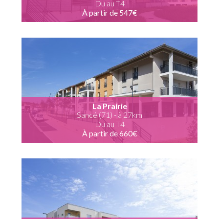
Du au T4
À partir de 547€
La Prairie
Sancé (71) - à 27km
Du au T4
À partir de 660€