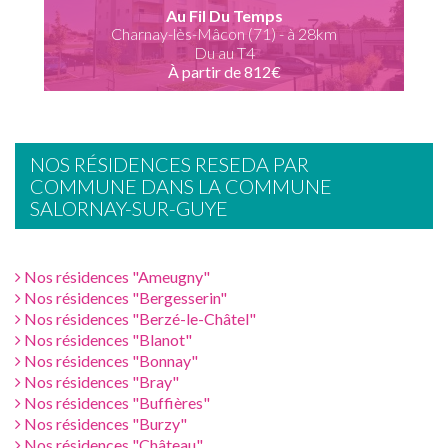
Au Fil Du Temps
Charnay-lès-Mâcon (71) - à 28km
Du au T4
À partir de 812€
NOS RÉSIDENCES RESEDA PAR
COMMUNE DANS LA COMMUNE
SALORNAY-SUR-GUYE
Nos résidences "Ameugny"
Nos résidences "Bergesserin"
Nos résidences "Berzé-le-Châtel"
Nos résidences "Blanot"
Nos résidences "Bonnay"
Nos résidences "Bray"
Nos résidences "Buffières"
Nos résidences "Burzy"
Nos résidences "Château"