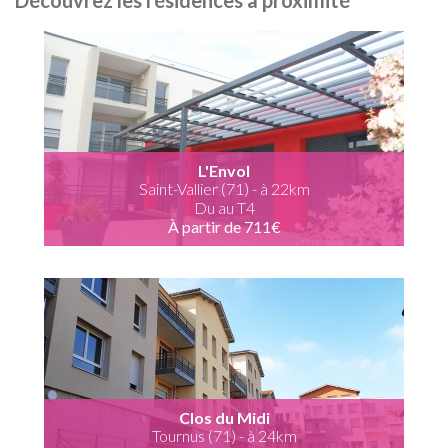
Découvrez les résidences à proximité
L'Envol
Saint-Vallier (71) - à 22km
Du au T4
À partir de 711€
Clos du Midi
Tournus (71) - à 24km