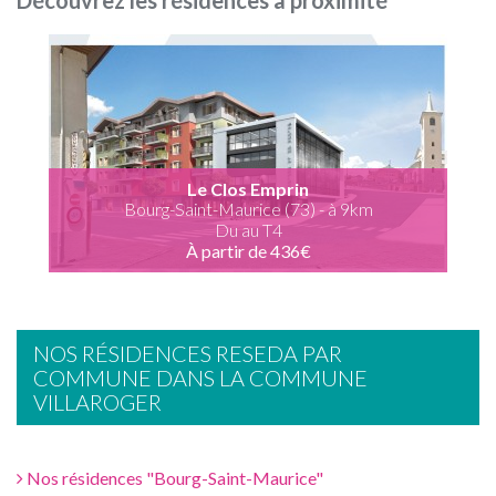
Découvrez les résidences à proximité
Le Clos Emprin
Bourg-Saint-Maurice (73) - à 9km
Du au T4
À partir de 436€
NOS RÉSIDENCES RESEDA PAR
COMMUNE DANS LA COMMUNE
VILLAROGER
Nos résidences "Bourg-Saint-Maurice"