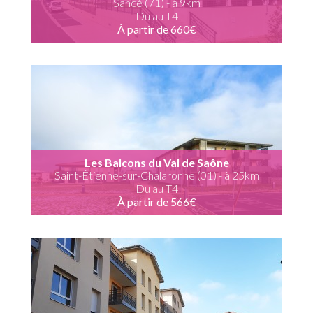
Sancé (71) - à 9km
Du au T4
À partir de 660€
Les Balcons du Val de Saône
Saint-Étienne-sur-Chalaronne (01) - à 25km
Du au T4
À partir de 566€