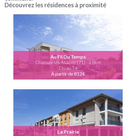
Découvrez les résidences à proximité
Au Fil Du Temps
Charnay-lès-Mâcon (71) - à 8km
Du au T4
À partir de 812€
La Prairie