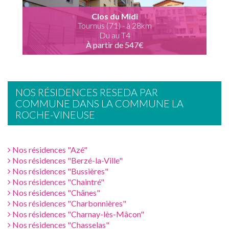
Clos du Midi
Tournus (71) - à 28km
Du au T4
À partir de 547€
NOS RÉSIDENCES RESEDA PAR
COMMUNE DANS LA COMMUNE LA
ROCHE-VINEUSE
Nos résidences "Azé"
Nos résidences "Berzé-la-Ville"
Nos résidences "Bussières"
Nos résidences "Chaintré"
Nos résidences "Chânes"
Nos résidences "Charbonnières"
Nos résidences "Charnay-lès-Mâcon"
Nos résidences "Chasselas"