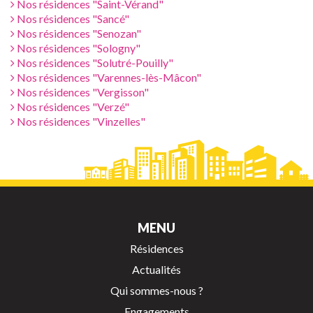
Nos résidences "Saint-Vérand"
Nos résidences "Sancé"
Nos résidences "Senozan"
Nos résidences "Sologny"
Nos résidences "Solutré-Pouilly"
Nos résidences "Varennes-lès-Mâcon"
Nos résidences "Vergisson"
Nos résidences "Verzé"
Nos résidences "Vinzelles"
MENU
Résidences
Actualités
Qui sommes-nous ?
Engagements