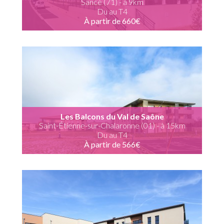
Sancé (71) - à 9km
Du au T4
À partir de 660€
Les Balcons du Val de Saône
Saint-Étienne-sur-Chalaronne (01) - à 15km
Du au T4
À partir de 566€