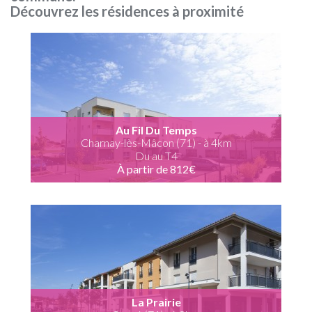
Découvrez les résidences à proximité
Au Fil Du Temps
Charnay-lès-Mâcon (71) - à 4km
Du au T4
À partir de 812€
La Prairie