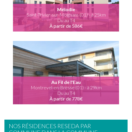
Mélodie
Saint-Trivier-sur-Moignans (01) - à 25km
Du au T4
À partir de 586€
Au Fil de l'Eau
Montrevel-en-Bresse (01) - à 29km
Du au T4
À partir de 778€
NOS RÉSIDENCES RESEDA PAR