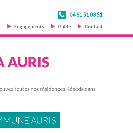
04 81 51 03 51
?
Engagements
Guide
Contact
À AURIS
rouvez toutes nos résidences Réséda dans
MMUNE AURIS