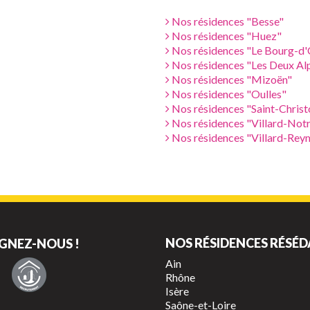
Nos résidences "Besse"
Nos résidences "Huez"
Nos résidences "Le Bourg-d'
Nos résidences "Les Deux Al
Nos résidences "Mizoën"
Nos résidences "Oulles"
Nos résidences "Saint-Chris
Nos résidences "Villard-No
Nos résidences "Villard-Re
NOS RÉSIDENCES RÉSÉD
GNEZ-NOUS !
Ain
Rhône
Isère
Saône-et-Loire