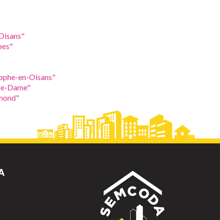
Oisans"
pes"
tophe-en-Oisans"
tre-Dame"
ymond"
A