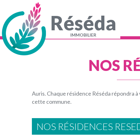
Aller
au
contenu
Réséda
principal
Navigation
principale
IMMOBILIER
NOS RÉ
Auris. Chaque résidence Réséda répondra à 
cette commune.
NOS RÉSIDENCES RES