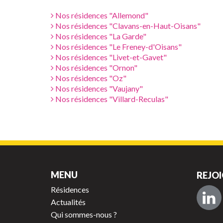
Nos résidences "Allemond"
Nos résidences "Clavans-en-Haut-Oisans"
Nos résidences "La Garde"
Nos résidences "Le Freney-d'Oisans"
Nos résidences "Livet-et-Gavet"
Nos résidences "Ornon"
Nos résidences "Oz"
Nos résidences "Vaujany"
Nos résidences "Villard-Reculas"
MENU
REJOI
Résidences
Actualités
Qui sommes-nous ?