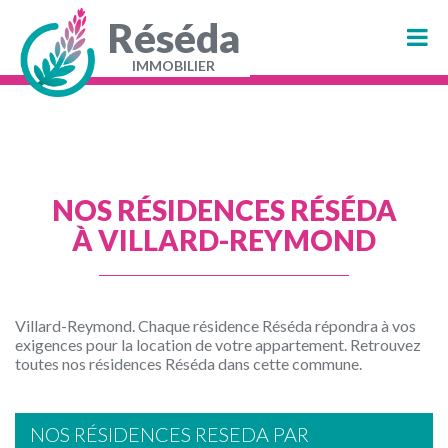
Aller
au
Réséda
contenu
principal
IMMOBILIER
Navigation
principale
NOS RÉSIDENCES RÉSÉDA
À VILLARD-REYMOND
Villard-Reymond. Chaque résidence Réséda répondra à vos
exigences pour la location de votre appartement. Retrouvez
toutes nos résidences Réséda dans cette commune.
NOS RÉSIDENCES RESEDA PAR