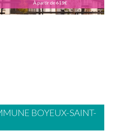
À partir de 619€
MMUNE BOYEUX-SAINT-