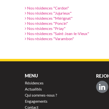
Nos résidences "Cerdon"
Nos résidences "Jujurieux"
Nos résidences "Mérignat"
Nos résidences "Poncin"
Nos résidences "Priay"
Nos résidences "Saint-Jean-le-Vieux"
Nos résidences "Varambon"
MENU
REJOI
Résidences
Actualités
Qui sommes-nous ?
Engagements
Contact