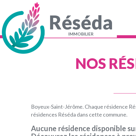
Aller
au
contenu
Réséda
principal
Navigation
principale
IMMOBILIER
NOS RÉS
Boyeux-Saint-Jérôme. Chaque résidence Résé
résidences Réséda dans cette commune.
Aucune résidence disponible s