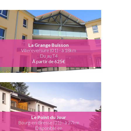
La Grange Buisson
Villereversure (01) - à 18km
Du au T4
À partir de 625€
Le Point du Jour
Bourg-en-Bresse (01) - à 27km
Disponible en