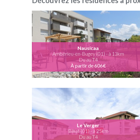
Découvrez les résidences à pro
Nausicaa
Ambérieu-en-Bugey (01) - à 13km
Du au T4
À partir de 606€
Le Verger
Billiat (01) - à 25km
Du au T4