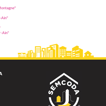
Montagne"
-Ain"
"
r-Ain"
A