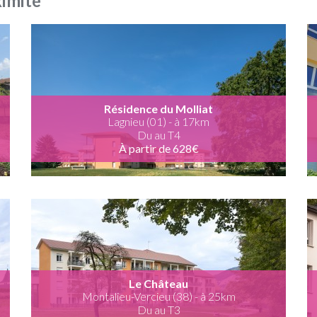
ximité
Résidence du Molliat
Lagnieu (01) - à 17km
Du au T4
À partir de 628€
Le Château
Montalieu-Vercieu (38) - à 25km
Du au T3