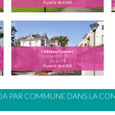
À partir de 618€
Château Convert
Oyonnax (01) - à 29km
Du au T4
À partir de 630€
EDA PAR COMMUNE DANS LA CO