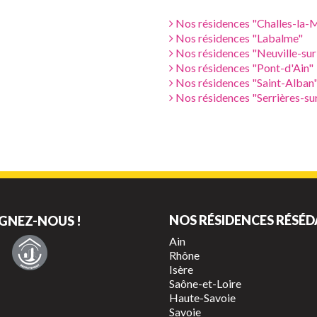
Nos résidences "Challes-la-
Nos résidences "Labalme"
Nos résidences "Neuville-sur
Nos résidences "Pont-d'Ain"
Nos résidences "Saint-Alban
Nos résidences "Serrières-su
NOS RÉSIDENCES RÉSÉD
GNEZ-NOUS !
Ain
Rhône
Isère
Saône-et-Loire
Haute-Savoie
Savoie