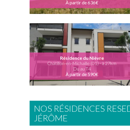
À partir de 636€
Résidence du Nièvre
Châtillon-en-Michaille (01) - à 27km
Du au T4
À partir de 590€
NOS RÉSIDENCES RES
JÉRÔME